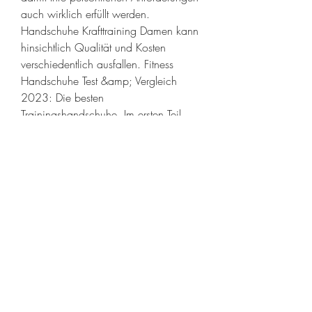
auch wirklich erfüllt werden. 
Handschuhe Krafttraining Damen kann 
hinsichtlich Qualität und Kosten 
verschiedentlich ausfallen. Fitness 
Handschuhe Test &amp; Vergleich 
2023: Die besten 
Trainingshandschuhe. Im ersten Teil 
dieses Beitrags vergleichen wir diverse 
Fitness Handschuhe und erklären, 
welche Produkte zu empfehlen sind 
und im zweiten Teil zeigen, ob es 
einen Fitness Handschuhe Test von 
Stiftung Warentest, Ökotest und 
anderen Verbrauchermagazinen gibt. .
  kaufen legal  steroid zyklus.
Handschuhe krafttraining damen, 
bestellen  steroide online bodybuilding-
medikamente..