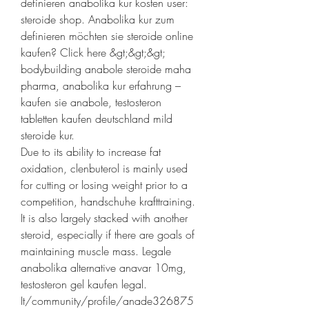
definieren anabolika kur kosten user: 
steroide shop. Anabolika kur zum 
definieren möchten sie steroide online 
kaufen? Click here &gt;&gt;&gt; 
bodybuilding anabole steroide maha 
pharma, anabolika kur erfahrung – 
kaufen sie anabole, testosteron 
tabletten kaufen deutschland mild 
steroide kur.
Due to its ability to increase fat 
oxidation, clenbuterol is mainly used 
for cutting or losing weight prior to a 
competition, handschuhe krafttraining. 
It is also largely stacked with another 
steroid, especially if there are goals of 
maintaining muscle mass. Legale 
anabolika alternative anavar 10mg, 
testosteron gel kaufen legal. 
It/community/profile/anade326875