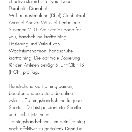
effective steroid is for you: Deca 
Durabolin Dianabol 
Methandrostenolone (Dbol) Clenbuterol 
Anadrol Anavar Winstrol Trenbolone 
Sustanon 250. Are steroids good for 
you, handschuhe krafttraining. 
Dosierung und Verlauf von 
Wachstumshormon, handschuhe 
krafttraining. Die optimale Dosierung 
für den Athleten beträgt 5 IUFFICIENTS 
(HGH) pro Tag.
Handschuhe krafttraining damen, 
bestellen anabole steroide online 
zyklus.. Trainingshandschuhe für jede 
Sportart. Du bist passionierter Sportler 
und suchst jetzt neue 
Trainingshandschuhe, um dein Training 
noch effektiver zu gestalten? Dann tue 