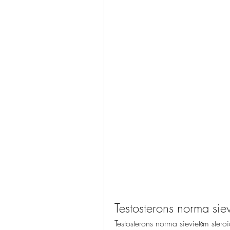
Testosterons norma siev
Testosterons norma sievietēm stero