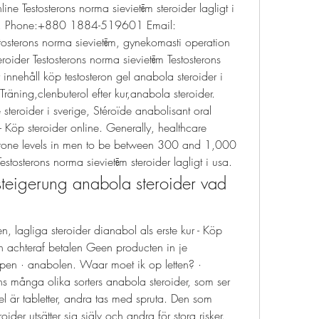
line Testosterons norma sievietēm steroider lagligt i 
8. Phone:+880 1884-519601 Email: 
osterons norma sievietēm, gynekomasti operation 
oider Testosterons norma sievietēm Testosterons 
innehåll köp testosteron gel anabola steroider i 
äning,clenbuterol efter kur,anabola steroider. 
steroider i sverige, Stéroïde anabolisant oral 
 - Köp steroider online. Generally, healthcare 
terone levels in men to be between 300 and 1,000 
stosterons norma sievietēm steroider lagligt i usa. 
steigerung anabola steroider vad 
, lagliga steroider dianabol als erste kur - Köp 
n achteraf betalen Geen producten in je 
en · anabolen. Waar moet ik op letten? · 
ns många olika sorters anabola steroider, som ser 
l är tabletter, andra tas med spruta. Den som 
er utsätter sig själv och andra för stora risker. 