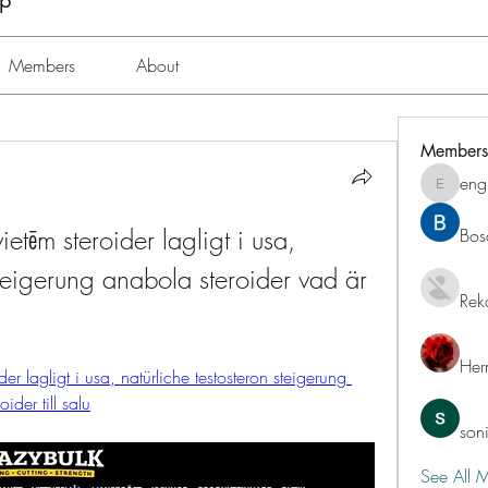
up
Members
About
Members
eng
engine.
etēm steroider lagligt i usa, 
Bos
steigerung anabola steroider vad är 
Rek
Her
er lagligt i usa, natürliche testosteron steigerung 
ider till salu
son
See All 