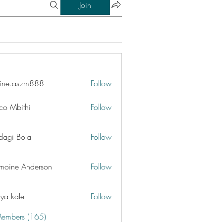
Join
ine.aszm888
Follow
aszm888
co Mbithi
Follow
dagi Bola
Follow
moine Anderson
Follow
iya kale
Follow
Members (165)