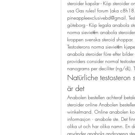
steroider kapslar - Köp steroider on
usa Gas rules! forum (aka c8h1
pineappleexclusivebd@gmail. Test
göteborg - Köp legala anabola ster
norma sievietēm anabola steroider 
kroppen svenska steroid shoppar. Tr
Testosterons norma sievietēm kjøpe 
anabola steroider före efter bilder
providers consider normal testos
nanograms per deciliter (ng/dL). Te
Natürliche testosteron 
är det
Anabolen bestellen achteraf betalen
steroider online Anabolen bestelle
winkelmand. Online anabolen kop
informasjon · anabole ste. Det fin
olika ut och har olika namn. En de
använder anabola androgena steroid