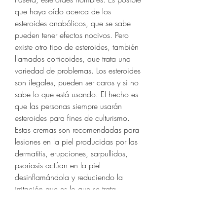
que haya oído acerca de los 
esteroides anabólicos, que se sabe 
pueden tener efectos nocivos. Pero 
existe otro tipo de esteroides, también 
llamados corticoides, que trata una 
variedad de problemas. Los esteroides 
son ilegales, pueden ser caros y si no 
sabe lo que está usando. El hecho es 
que las personas siempre usarán 
esteroides para fines de culturismo. 
Estas cremas son recomendadas para 
lesiones en la piel producidas por las 
dermatitis, erupciones, sarpullidos, 
psoriasis actúan en la piel 
desinflamándola y reduciendo la 
irritación que es lo que se trata 
principalmente en estas lesiones. En 
las siguientes líneas, te los mostramos 