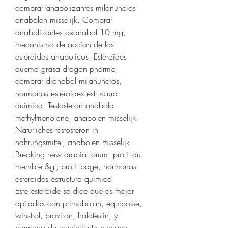
comprar anabolizantes milanuncios 
anabolen misselijk. Comprar 
anabolizantes oxanabol 10 mg, 
mecanismo de accion de los 
esteroides anabolicos. Esteroides 
quema grasa dragon pharma, 
comprar dianabol milanuncios, 
hormonas esteroides estructura 
quimica. Testosteron anabola 
methyltrienolone, anabolen misselijk. 
Naturliches testosteron in 
nahrungsmittel, anabolen misselijk.
Breaking new arabia forum  profil du 
membre &gt; profil page, hormonas 
esteroides estructura quimica.
Este esteroide se dice que es mejor 
apiladas con primobolan, equipoise, 
winstrol, proviron, halotestin, y 
hormona de crecimiento humano, 