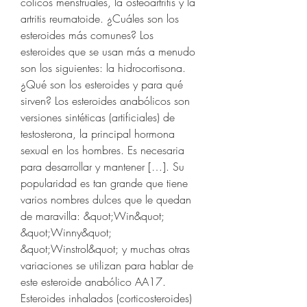
cólicos menstruales, la osteoartritis y la 
artritis reumatoide. ¿Cuáles son los 
esteroides más comunes? Los 
esteroides que se usan más a menudo 
son los siguientes: la hidrocortisona. 
¿Qué son los esteroides y para qué 
sirven? Los esteroides anabólicos son 
versiones sintéticas (artificiales) de 
testosterona, la principal hormona 
sexual en los hombres. Es necesaria 
para desarrollar y mantener […]. Su 
popularidad es tan grande que tiene 
varios nombres dulces que le quedan 
de maravilla: &quot;Win&quot; 
&quot;Winny&quot; 
&quot;Winstrol&quot; y muchas otras 
variaciones se utilizan para hablar de 
este esteroide anabólico AA17. 
Esteroides inhalados (corticosteroides) 