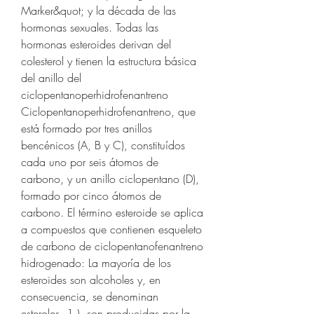
Marker&quot; y la década de las 
hormonas sexuales. Todas las 
hormonas esteroides derivan del 
colesterol y tienen la estructura básica 
del anillo del 
ciclopentanoperhidrofenantreno 
Ciclopentanoperhidrofenantreno, que 
está formado por tres anillos 
bencénicos (A, B y C), constituídos 
cada uno por seis átomos de 
carbono, y un anillo ciclopentano (D), 
formado por cinco átomos de 
carbono. El término esteroide se aplica 
a compuestos que contienen esqueleto 
de carbono de ciclopentanofenantreno 
hidrogenado: La mayoría de los 
esteroides son alcoholes y, en 
consecuencia, se denominan 
esteroles. 1 ), son producidas por la 